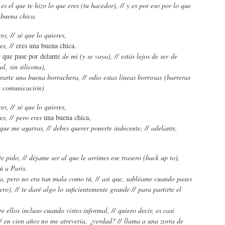
s el que te hizo lo que eres (tu hacedor), // y es por eso por lo que
, buena chica.
es, // sé que lo quieres,
es, //
eres una buena chica.
 que pase por delante
de mí (y se vaya), // estás lejos de ser de
al, sin silicona),
rarte una buena borrachera, // odio estas líneas borrosas (barreras
a comunicación)
es, // sé que lo quieres,
es, // pero eres
una buena chica,
que me agarras, // debes querer ponerte indecente, // adelante,
e pido, // déjame ser al que le arrimes ese trasero (back up to),
ú a París.
a, pero no era tan mala como tú, // así que, sabléame cuando pases
ro), // te daré algo lo suficientemente grande // para partirte el
 ellos incluso cuando vistes informal, // quiero decir, es casi
// en cien años no me atrevería, ¿verdad? // llama a una zorra de