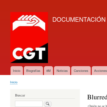
User
account
DOCUMENTACIÓN D
menu
Inicio
Biografías
8M
Noticias
Canciones
Accione
Main
navigation
Inicio
Breadcrumb
Blurred
Buscar
Buscar
¿Quién no se h