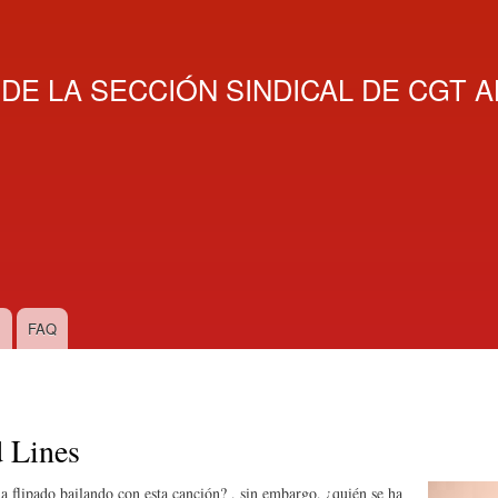
Skip
to
main
E LA SECCIÓN SINDICAL DE CGT A
content
s
FAQ
 Lines
a flipado bailando con esta canción? , sin embargo, ¿quién se ha