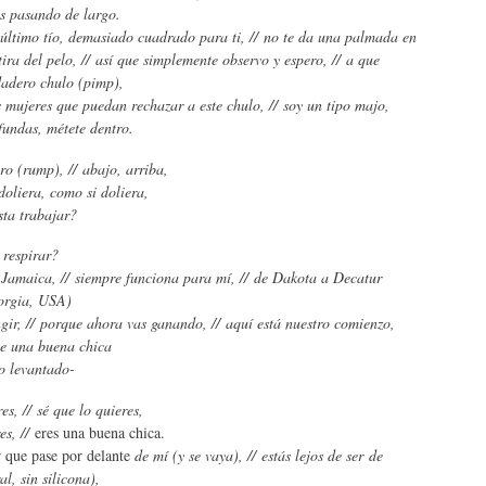
s pasando de largo.
ltimo tío, demasiado cuadrado para ti, // no te da una palmada en
 tira del pelo, // así que simplemente observo y espero, // a que
dadero chulo (pimp),
mujeres que puedan rechazar a este chulo, // soy un tipo majo,
fundas, métete dentro.
ro (rump), // abajo, arriba,
doliera, como si doliera,
sta trabajar?
respirar?
 Jamaica, // siempre funciona para mí, // de Dakota a Decatur
orgia, USA)
ngir, // porque ahora vas ganando, // aquí está nuestro comienzo,
se una buena chica
o levantado-
es, // sé que lo quieres,
es, //
eres una buena chica.
 que pase por delante
de mí (y se vaya), // estás lejos de ser de
al, sin silicona),