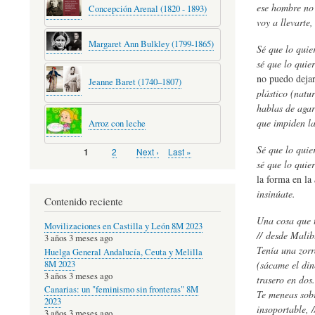
ese hombre no e
Concepción Arenal (1820 - 1893)
voy a llevarte
Margaret Ann Bulkley (1799-1865)
Sé que lo quier
sé que lo quier
no puedo dejar
Jeanne Baret (1740–1807)
plástico (natur
hablas de agar
que impiden l
Arroz con leche
Sé que lo quier
Page
2
Next
Next ›
Last
Last »
Página
1
Pagination
page
page
actual
sé que lo quier
la forma en la
insinúate.
Contenido reciente
Una cosa que t
Movilizaciones en Castilla y León 8M 2023
// desde Malib
3 años 3 meses ago
Tenía una zorr
Huelga General Andalucía, Ceuta y Melilla
8M 2023
(sácame el dine
3 años 3 meses ago
trasero en dos.
Canarias: un "feminismo sin fronteras" 8M
Te meneas sobre
2023
insoportable, 
3 años 3 meses ago