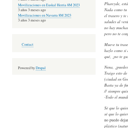
Pharcyde, está
Movilizaciones en Euskal Herria 8M 2023
Nada como tu ú
3 años 3 meses ago
el trasero y te
Movilizaciones en Navarra 8M 2023
3 años 3 meses ago
saludes al ver
no hay muchas 
pero no te con
Footer
Mueve tu trase
Contact
menu
hazlo como si 
qué, ¿no te gu
Nena, ¿puedes 
Powered by
Drupal
Traigo esto de
(ciudad en Ge
Basta ya de fi
// siempre qui
-Todo el mund
Sé que lo quier
sé que lo quier
no puedo dejar
plástico (natur