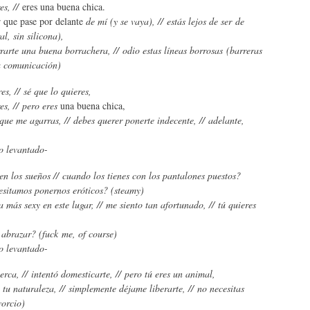
es, //
eres una buena chica.
 que pase por delante
de mí (y se vaya), // estás lejos de ser de
al, sin silicona),
rarte una buena borrachera, // odio estas líneas borrosas (barreras
a comunicación)
es, // sé que lo quieres,
es, // pero eres
una buena chica,
que me agarras, // debes querer ponerte indecente, // adelante,
o levantado-
n los sueños // cuando los tienes con los pantalones puestos?
sitamos ponernos eróticos? (steamy)
a más sexy en este lugar, // me siento tan afortunado, // tú quieres
abrazar? (fuck me, of course)
o levantado-
erca, // intentó domesticarte, // pero tú eres un animal,
 tu naturaleza, // simplemente déjame liberarte, // no necesitas
vorcio)