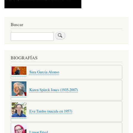
Buscar
Buscar
BIOGRAFÍAS
Sara García Alonso
Karen Spärck Jones (1935-2007)
Eva Tardos (nacida en 1957)
Limor Fried