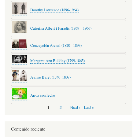
Dorothy Lawrence (1896-1964)
Caterina Albert i Paradís (1869 – 1966)
Concepción Arenal (1820 - 1893)
Margaret Ann Bulkley (1799-1865)
Jeanne Baret (1740–1807)
Arroz con leche
Page
2
Next
Next ›
Last
Last »
Página
1
Pagination
page
page
actual
Contenido reciente