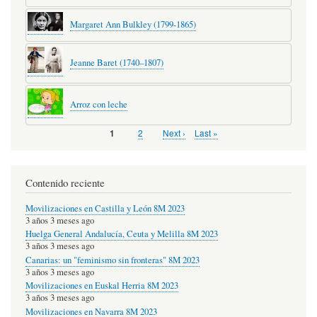
Margaret Ann Bulkley (1799-1865)
Jeanne Baret (1740–1807)
Arroz con leche
Page
2
Next
Next ›
Last
Last »
Página
1
Pagination
page
page
actual
Contenido reciente
Movilizaciones en Castilla y León 8M 2023
3 años 3 meses ago
Huelga General Andalucía, Ceuta y Melilla 8M 2023
3 años 3 meses ago
Canarias: un "feminismo sin fronteras" 8M 2023
3 años 3 meses ago
Movilizaciones en Euskal Herria 8M 2023
3 años 3 meses ago
Movilizaciones en Navarra 8M 2023